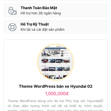
Thanh Toán Bảo Mật
Hỗ trợ hơn 28 ngân hàng
Hỗ Trợ Kỹ Thuật
Khi tải và cài đặt sản phẩm
Theme WordPress bán xe Hyundai 02
1,000,000đ
Theme WordPress dùng cho Xe hơi Phù hợp với: Hyundai|Ô
tô Giao diện tương thích với tất cả thiết bị, trình duyệt,
mobile, tablet, desktop… Được code trên nền tảng mã nguồn