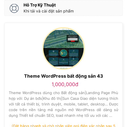
Hỗ Trợ Kỹ Thuật
Khi tải và cài đặt sản phẩm
Theme WordPress bất động sản 43
1,000,000đ
Theme WordPress dùng cho Bất động sản|Landing Page Phù
hợp với: Dự án bđs|Khu đô thị|Sun Casa Giao diện tương thích
với tất cả thiết bị, trình duyệt, mobile, tablet, desktop… Được
code trên nền tảng mã nguồn mở WordPress dễ dàng sử
dụng Thiết kế chuẩn SEO, load nhanh nhẹ tối ưu với các …
(Đặt hàng nhanh và chờ nhân viên gọi điện xác nhận sau 5