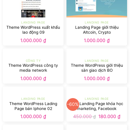
LANDING PAGE
LANDING PAGE
Theme WordPress xuất khẩu
Landing Page giới thiệu
lao động 09
Altcoin, Crypto
1.000.000
₫
1.000.000
₫
CÔNG TY
LANDING PAGE
Theme WordPress công ty
Theme WordPress giới thiệu
media network
sàn giao dịch BO
1.000.000
₫
1.000.000
₫
LANDING PAGE
LANDING PAGE
Theme WordPress Lading
Mẫu Landing Page khóa học
-60%
Page bán Iphone 02
marketing, Facebook
marketing chạy quảng cáo
1.000.000
₫
450.000
180.000
₫
₫
chuyển đổi trên Facebook,
Tiktok