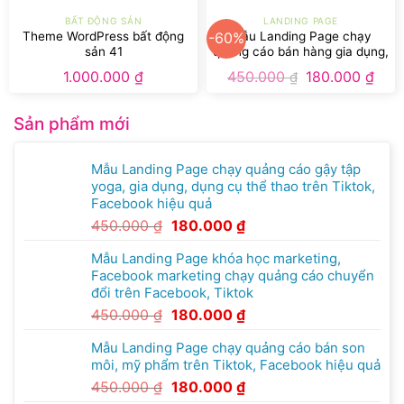
BẤT ĐỘNG SẢN
LANDING PAGE
Theme WordPress bất động
Mẫu Landing Page chạy
-60%
sản 41
quảng cáo bán hàng gia dụng,
nước giặt trên Tiktok,
1.000.000
₫
450.000
180.000
₫
₫
Facebook hiệu quả
Sản phẩm mới
Mẫu Landing Page chạy quảng cáo gậy tập
yoga, gia dụng, dụng cụ thể thao trên Tiktok,
Facebook hiệu quả
450.000
₫
180.000
₫
Mẫu Landing Page khóa học marketing,
Facebook marketing chạy quảng cáo chuyển
đổi trên Facebook, Tiktok
450.000
₫
180.000
₫
Mẫu Landing Page chạy quảng cáo bán son
môi, mỹ phẩm trên Tiktok, Facebook hiệu quả
450.000
₫
180.000
₫